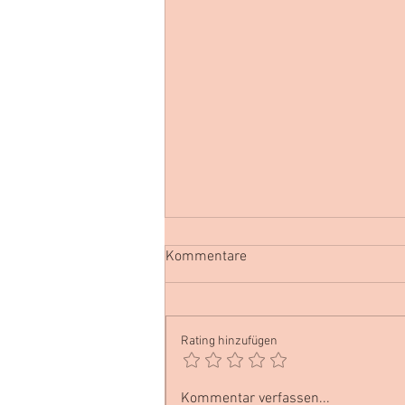
Kommentare
Rating hinzufügen
Essen für deinen Zyklus: Wie
Kommentar verfassen...