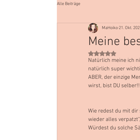
Alle Beiträge
MaHoiko
21. Okt. 20
Meine bes
Mit NaN von 5 Stern
Natürlich meine ich n
natürlich super wicht
ABER, der einzige Me
wirst, bist DU selber!!
Wie redest du mit dir 
wieder alles verpatzt"
Würdest du solche Sä