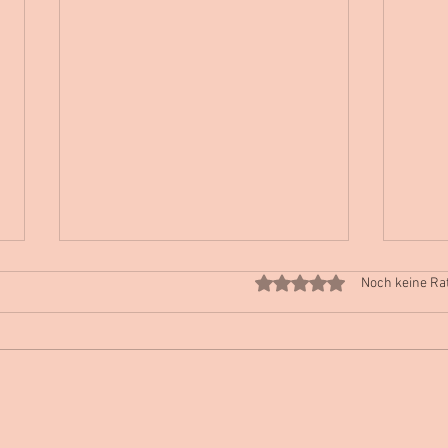
Mit 0 von 5 Sternen bewe
Noch keine Ra
Mutter sein, ohne sich zu
Zyklu