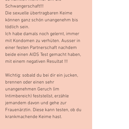
Schwangerschaft!!!
Die sexuelle übertragbaren Keime 
können ganz schön unangenehm bis 
tödlich sein. 
Ich habe damals noch gelernt, immer 
mit Kondomen zu verhüten. Ausser in 
einer festen Partnerschaft nachdem 
beide einen AIDS Test gemacht haben, 
mit einem negativen Resultat !!!
Wichtig: sobald du bei dir ein jucken, 
brennen oder einen sehr 
unangenehmen Geruch (im 
Intimbereich) feststellst, erzähle 
jemandem davon und gehe zur 
Frauenärztin. Diese kann testen, ob du 
krankmachende Keime hast.  