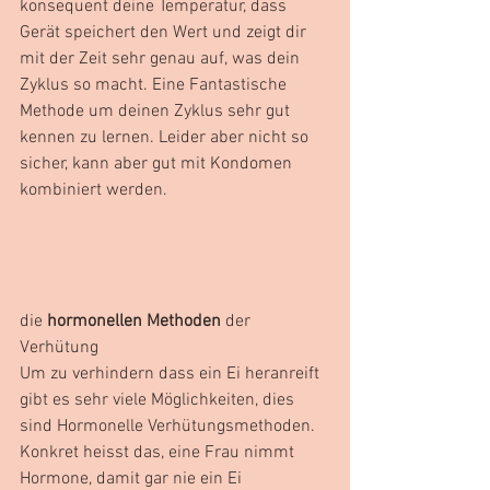
konsequent deine Temperatur, dass 
Gerät speichert den Wert und zeigt dir 
mit der Zeit sehr genau auf, was dein 
Zyklus so macht. Eine Fantastische 
Methode um deinen Zyklus sehr gut 
kennen zu lernen. Leider aber nicht so 
sicher, kann aber gut mit Kondomen 
kombiniert werden. 
die
 hormonellen Methoden
 der 
Verhütung
Um zu verhindern dass ein Ei heranreift 
gibt es sehr viele Möglichkeiten, dies 
sind Hormonelle Verhütungsmethoden. 
Konkret heisst das, eine Frau nimmt 
Hormone, damit gar nie ein Ei 