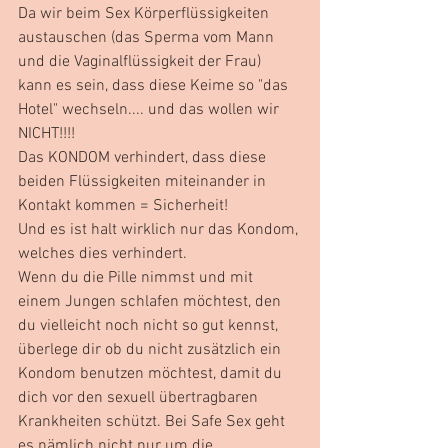
Da wir beim Sex Körperflüssigkeiten 
austauschen (das Sperma vom Mann 
und die Vaginalflüssigkeit der Frau) 
kann es sein, dass diese Keime so "das 
Hotel" wechseln.... und das wollen wir 
NICHT!!!! 
Das KONDOM verhindert, dass diese 
beiden Flüssigkeiten miteinander in 
Kontakt kommen = Sicherheit! 
Und es ist halt wirklich nur das Kondom, 
welches dies verhindert.
Wenn du die Pille nimmst und mit 
einem Jungen schlafen möchtest, den 
du vielleicht noch nicht so gut kennst, 
überlege dir ob du nicht zusätzlich ein 
Kondom benutzen möchtest, damit du 
dich vor den sexuell übertragbaren 
Krankheiten schützt. Bei Safe Sex geht 
es nämlich nicht nur um die 