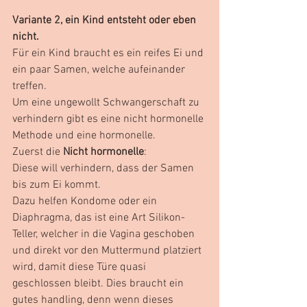
Variante 2, ein Kind entsteht oder eben 
nicht.
Für ein Kind braucht es ein reifes Ei und 
ein paar Samen, welche aufeinander 
treffen.  
Um eine ungewollt Schwangerschaft zu 
verhindern gibt es eine nicht hormonelle 
Methode und eine hormonelle. 
Zuerst die 
Nicht hormonelle
:
Diese will verhindern, dass der Samen 
bis zum Ei kommt. 
Dazu helfen Kondome oder ein 
Diaphragma, das ist eine Art Silikon-
Teller, welcher in die Vagina geschoben 
und direkt vor den Muttermund platziert 
wird, damit diese Türe quasi 
geschlossen bleibt. Dies braucht ein 
gutes handling, denn wenn dieses 