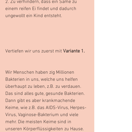
2. Zu verhindern, dass ein Same zu 
einem reifen Ei findet und dadurch 
ungewollt ein Kind entsteht. 
Vertiefen wir uns zuerst mit 
Variante 1. 
Wir Menschen haben zig Millionen 
Bakterien in uns, welche uns helfen 
überhaupt zu leben, z.B. zu verdauen. 
Das sind alles gute, gesunde Bakterien. 
Dann gibt es aber krankmachende 
Keime, wie z.B. das AIDS-Virus, Herpes-
Virus, Vaginose-Bakterium und viele 
mehr. Die meisten Keime sind in 
unseren Körperflüssigkeiten zu Hause. 