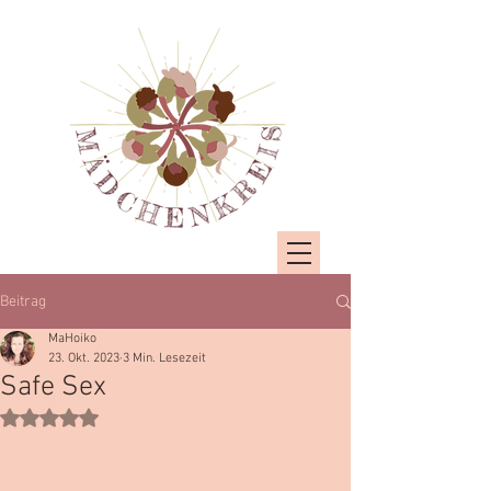
Beitrag
MaHoiko
23. Okt. 2023
3 Min. Lesezeit
Safe Sex
Mit NaN von 5 Sternen bewertet.