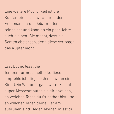
Eine weitere Möglichkeit ist die 
Kupferspirale, sie wird durch den 
Frauenarzt in die Gebärmutter 
reingelegt und kann da ein paar Jahre 
auch bleiben. Sie macht, dass die 
Samen absterben, denn diese vertragen 
das Kupfer nicht. 
Last but no least die 
Temperaturmessmethode, diese 
empfehle ich dir jedoch nur, wenn ein 
Kind kein Weltuntergang wäre. Es gibt 
super Messcomputer, die dir anzeigen, 
an welchen Tagen du fruchtbar bist und 
an welchen Tagen deine Eier am 
ausruhen sind. Jeden Morgen misst du 